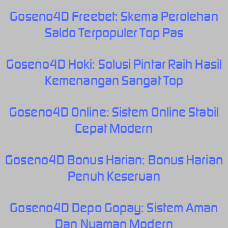
Goseno4D Freebet: Skema Perolehan
Saldo Terpopuler Top Pas
Goseno4D Hoki: Solusi Pintar Raih Hasil
Kemenangan Sangat Top
Goseno4D Online: Sistem Online Stabil
Cepat Modern
Goseno4D Bonus Harian: Bonus Harian
Penuh Keseruan
Goseno4D Depo Gopay: Sistem Aman
Dan Nyaman Modern