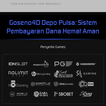
Tidak ada komentar untuk ditampilkan.
Goseno4D Depo Pulsa: Sistem
Pembayaran Dana Hemat Aman
Penyedia Games